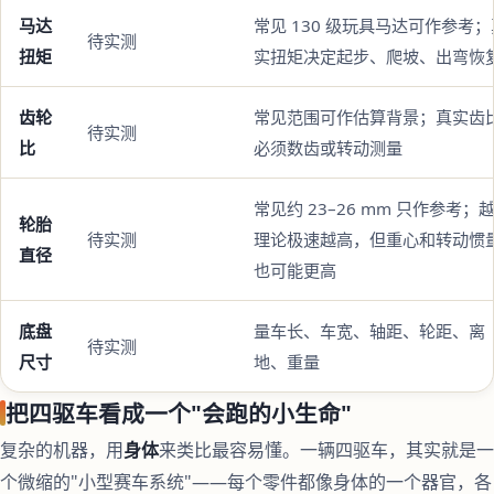
马达
常见 130 级玩具马达可作参考；
待实测
扭矩
实扭矩决定起步、爬坡、出弯恢
齿轮
常见范围可作估算背景；真实齿
待实测
比
必须数齿或转动测量
常见约 23–26 mm 只作参考；
轮胎
待实测
理论极速越高，但重心和转动惯
直径
也可能更高
底盘
量车长、车宽、轴距、轮距、离
待实测
尺寸
地、重量
把四驱车看成一个"会跑的小生命"
复杂的机器，用
身体
来类比最容易懂。一辆四驱车，其实就是一
个微缩的"小型赛车系统"——每个零件都像身体的一个器官，各