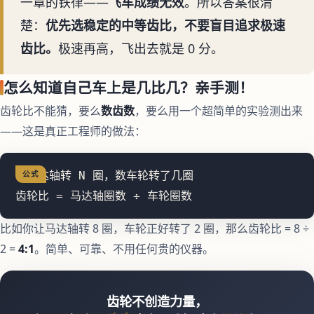
一章的铁律——
飞车成绩无效
。所以答案很清
楚：
优先选稳定的中等齿比，不要盲目追求极速
齿比。
极速再高，飞出去就是 0 分。
怎么知道自己车上是几比几？亲手测！
齿轮比不能猜，要么
数齿数
，要么用一个超简单的实验测出来
——这是真正工程师的做法：
让马达轴转 N 圈，数车轮转了几圈
齿轮比 = 马达轴圈数 ÷ 车轮圈数
比如你让马达轴转 8 圈，车轮正好转了 2 圈，那么齿轮比 = 8 ÷
2 =
4:1
。简单、可靠、不用任何贵的仪器。
齿轮不创造力量，