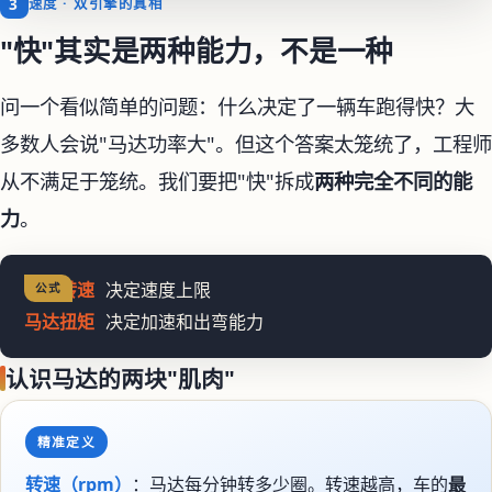
3
速度 · 双引擎的真相
"快"其实是两种能力，不是一种
问一个看似简单的问题：什么决定了一辆车跑得快？大
多数人会说"马达功率大"。但这个答案太笼统了，工程师
从不满足于笼统。我们要把"快"拆成
两种完全不同的能
力
。
马达转速
决定速度上限
马达扭矩
决定加速和出弯能力
认识马达的两块"肌肉"
精准定义
转速（rpm）
：马达每分钟转多少圈。转速越高，车的
最