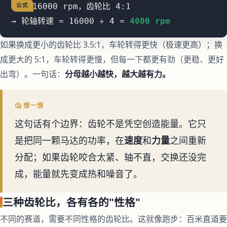
马达 16000 rpm，齿轮比 4:1
→ 轮轴转速 = 16000 ÷ 4 =
4000 rpm
如果换成更小的齿轮比 3.5:1，车轮转得更快（极速更高）；换
成更大的 5:1，车轮转得更慢，但每一下都更有劲（更稳、更好
出弯）。一句话：
分母越小越快，越大越有力。
这句话有个边界：齿轮不是凭空创造能量。它只
是把同一颗马达的功率，在
速度
和
力量
之间重新
分配；如果齿轮咬合太紧、轴不直，交换还没完
成，能量就先变成热和噪音了。
三种齿轮比，各有各的"性格"
不同的赛道，需要不同性格的齿轮比。这就像跑步：百米直道要