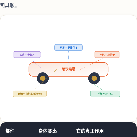
司其职。
电池 = 能量包🔋
底盘 = 骨架🦴
马达 = 心脏❤️
暗夜蝙蝠
齿轮 = 自行车变速器⚙️
轮胎 = 鞋子👟
部件
身体类比
它的真正作用