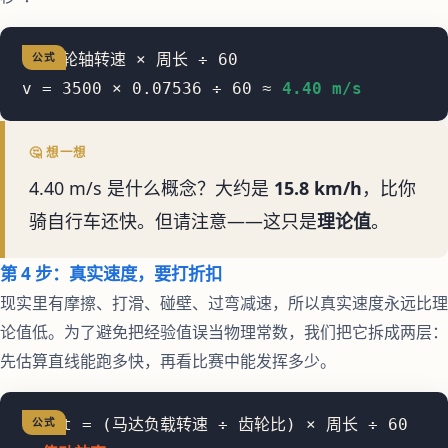
v = 轮轴转速 × 周长 ÷ 60
v = 3500 × 0.07536 ÷ 60 ≈
4.40 m/s
4.40 m/s 是什么概念？大约是
15.8 km/h
，比你
骑自行车还快。但请注意——这只是
理论值
。
第 4 步：真实速度，要打折扣
现实里有摩擦、打滑、碰壁、过弯减速，所以真实速度永远比理
论值低。为了避免把经验值误当物理常数，我们把它拆成两层：
先估算直线能跑多快，再看比赛中能发挥多少。
v_est = (马达负载转速 ÷ 齿轮比) × 周长 ÷ 60