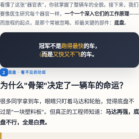
看懂了这张"器官表"，你就掌握了整辆车的全貌。接下来，我们
要像医生研究每个器官一样，
一个一个深入它们的工作原理
——
而旅程的起点，是那个常被忽略、却最关键的部件：
底盘
。
冠军不是
跑得最快
的车，
而是
又快又不飞
的车。
2
底盘 · 看不见的功臣
为什么"骨架"决定了一辆车的命运？
很多同学拿到车，眼睛只盯着马达和轮胎，觉得底盘不
过是"一块塑料板"。但真正的工程师知道：
马达再强，底
盘不行，全是白费。