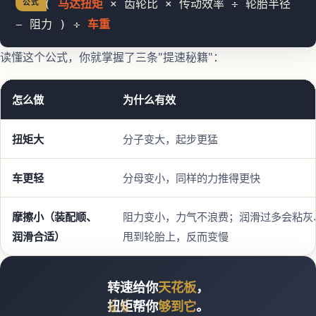
a ≈ (
马达扭矩
× 齿轮比 × 传动效率 ÷ 轮胎半径
− 阻力 ) ÷
车重
读懂这个公式，你就掌握了三条"提速秘籍"：
怎么做
为什么有效
扭矩大
分子变大，起步更猛
车更轻
分母变小，同样的力推得更快
摩擦小（装配顺、
阻力变小，力气不浪费；润滑过多会粘灰
润滑合适）
甩到轮胎上，反而变慢
转速给你
天花板
，
扭矩帮你
够到它
。