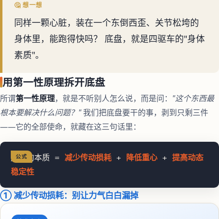
同样一颗心脏，装在一个东倒西歪、关节松垮的
身体里，能跑得快吗？ 底盘，就是四驱车的"身体
素质"。
用第一性原理拆开底盘
所谓
第一性原理
，就是不听别人怎么说，而是问：
"这个东西最
根本要解决什么问题？"
我们把底盘要干的事，剥到只剩三件
——它的全部使命，就藏在这三句话里：
底盘的本质 =
减少传动损耗
+
降低重心
+
提高动态
稳定性
① 减少传动损耗：别让力气白白漏掉