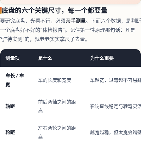
底盘的六个关键尺寸，每一个都要量
要研究底盘，光看不行，必须
亲手测量
。下面六个数据，是判断
一个底盘好不好的"体检报告"。记住第一性原理那句话：凡是
写"待实测"的，就老老实实拿尺子去量。
测量项
是什么
为什么重要
车长 / 车
车的长度和宽度
车越宽，过弯越不容易
宽
前后两轴之间的距
轴距
影响直线稳定与转弯灵
离
左右两轮之间的距
轮距
越宽越稳，但太宽会蹭
离