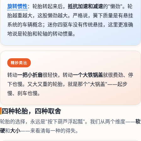
旋转惯性
：轮胎转起来后，
抵抗加速和减速
的"懒劲"。轮
胎越重越大，这股懒劲越大。严格说，簧下质量是有悬挂
系统的车辆概念；迷你四驱车没有传统悬挂，这里更准确
地说是轮胎和轮轴的转动惯量。
精妙类比
转动
一把小折扇
很轻快，转动
一个大铁锅盖
就很费劲、停
下也慢。又大又重的轮胎，就是那个"大锅盖"——起步
慢、刹车也慢。
四种轮胎，四种取舍
轮胎的选择，永远是"按下葫芦浮起瓢"。我们从两个维度——
软
硬
和
大小
——来看清每一种的得失。