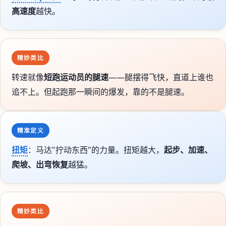
高速度
越快。
精妙类比
转速就像
短跑运动员的腿速
——腿摆得飞快，直道上谁也
追不上。但起跑那一瞬间的爆发，靠的不是腿速。
精准定义
扭矩
：马达"拧动东西"的力量。扭矩越大，
起步、加速、
爬坡、出弯恢复
越猛。
精妙类比