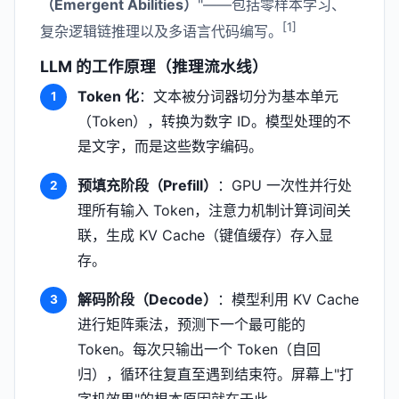
（Emergent Abilities）
"——包括零样本学习、
[1]
复杂逻辑链推理以及多语言代码编写。
LLM 的工作原理（推理流水线）
Token 化
：文本被分词器切分为基本单元
（Token），转换为数字 ID。模型处理的不
是文字，而是这些数字编码。
预填充阶段（Prefill）
：GPU 一次性并行处
理所有输入 Token，注意力机制计算词间关
联，生成 KV Cache（键值缓存）存入显
存。
解码阶段（Decode）
：模型利用 KV Cache
进行矩阵乘法，预测下一个最可能的
Token。每次只输出一个 Token（自回
归），循环往复直至遇到结束符。屏幕上"打
字机效果"的根本原因就在于此。