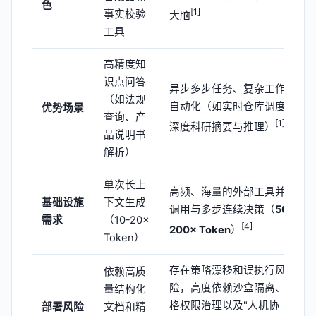
色
[1]
事实校验
大脑
工具
高精度知
识点问答
异步多步任务、复杂工作流
（如法规
自动化（如实时仓库调度、
优势场景
查询、产
[1]
深度科研摘要与推理）
品说明书
解析）
单次长上
高频、海量的外部工具并发
基础设施
下文生成
调用与多步连续决策（
50-
需求
（10-20×
[4]
200× Token
）
Token）
存在策略漂移和误执行风
依赖高质
险，高度依赖沙盒隔离、严
量结构化
格权限治理以及"人机协
部署风险
文档和精