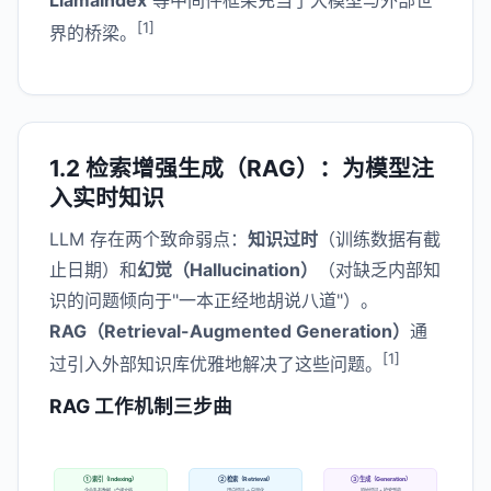
[1]
界的桥梁。
1.2 检索增强生成（RAG）：为模型注
入实时知识
LLM 存在两个致命弱点：
知识过时
（训练数据有截
止日期）和
幻觉（Hallucination）
（对缺乏内部知
识的问题倾向于"一本正经地胡说八道"）。
RAG（Retrieval-Augmented Generation）
通
[1]
过引入外部知识库优雅地解决了这些问题。
RAG 工作机制三步曲
① 索引（Indexing）
② 检索（Retrieval）
③ 生成（Generation）
企业私有数据（合规文档、
用户提问 → 向量化
原始提问 + 检索到的