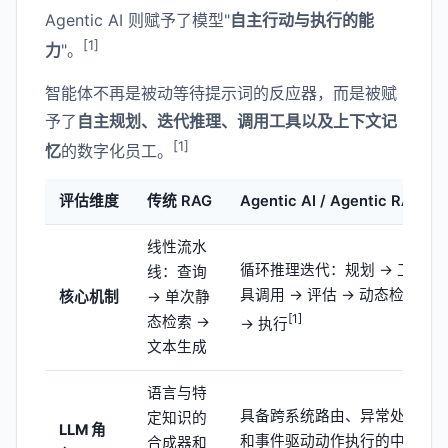
Agentic AI 则赋予了模型"
自主行动与执行的能
[1]
力
"。
智能体不再是被动等待提示词的反应器，而是被赋
予了
自主规划、迭代推理、调用工具以及上下文记
[1]
忆
的数字化员工。
评估维度
传统 RAG
Agentic AI / Agentic RAG
线性流水
循环推理迭代：规划 → 工
线：查询
具调用 → 评估 → 动态检索
核心机制
→ 单次静
[1]
态检索 →
→ 执行
文本生成
语言与特
具备跨系统路由、异常处理
定知识的
LLM 角
和事件驱动动作执行的中央
合成器和