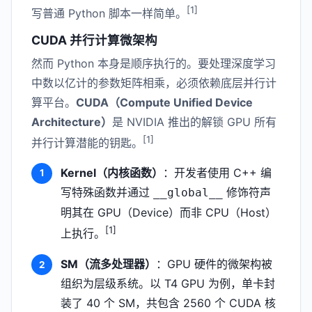
[1]
写普通 Python 脚本一样简单。
CUDA 并行计算微架构
然而 Python 本身是顺序执行的。要处理深度学习
中数以亿计的参数矩阵相乘，必须依赖底层并行计
算平台。
CUDA（Compute Unified Device
Architecture）
是 NVIDIA 推出的解锁 GPU 所有
[1]
并行计算潜能的钥匙。
Kernel（内核函数）
：开发者使用 C++ 编
写特殊函数并通过
修饰符声
__global__
明其在 GPU（Device）而非 CPU（Host）
[1]
上执行。
SM（流多处理器）
：GPU 硬件的微架构被
组织为层级系统。以 T4 GPU 为例，单卡封
装了 40 个 SM，共包含 2560 个 CUDA 核