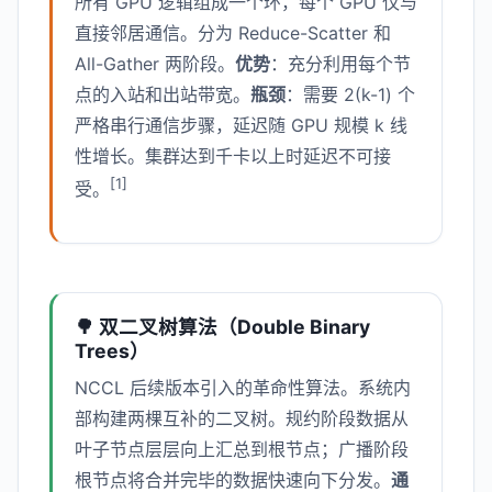
所有 GPU 逻辑组成一个环，每个 GPU 仅与
直接邻居通信。分为 Reduce-Scatter 和
All-Gather 两阶段。
优势
：充分利用每个节
点的入站和出站带宽。
瓶颈
：需要 2(k-1) 个
严格串行通信步骤，延迟随 GPU 规模 k 线
性增长。集群达到千卡以上时延迟不可接
[1]
受。
🌳 双二叉树算法（Double Binary
Trees）
NCCL 后续版本引入的革命性算法。系统内
部构建两棵互补的二叉树。规约阶段数据从
叶子节点层层向上汇总到根节点；广播阶段
根节点将合并完毕的数据快速向下分发。
通