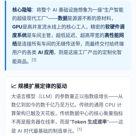
核心隐喻
：将整个 AI 基础设施想象为一座"生产智能
的超级现代工厂"——
数据
是源源不断的原材料，
GPU
是高并发流水线上的核心工人，精密的
软硬件调
度系统
是车间主管，超低延迟、超高带宽的
高性能网
络
是连接所有车间的无缝传送带，而最终交付给终端
用户的各类
AI 应用
，则是这座工厂产出的定制化智
[1]
能商品。
📈 规模扩展定律的驱动
大语言模型（LLM）的参数量正以指数级增长——从
数亿到如今的数千亿乃至万亿。传统的通用 CPU 计
算架构已触及天花板，传统数据中心的核心衡量指标
不再是服务器在线率，而是"
Token 生成速率
"——这
[1]
是 AI 时代最基础的制造单元。