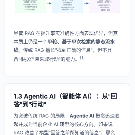
内部维基、客户记录）
真实上下文一起"喂"给 LLM
在向量数据库中
→ 分割为文本块（Chunks）
进行相似度检索
→ 模型基于提供的上下文
→ 嵌入模型转为高维向量
→ 召回最相关的 Top-K
进行总结和回答
→ 存入向量数据库
文档段落作为上下文
→ 事实准确、可追溯
尽管 RAG 在提升事实准确性方面表现优异，但其
本质上仍是一个
单轮、基于单次检索的静态流水
线
。传统 RAG 擅长"找到正确的信息"，但不具
[1]
备"根据信息采取行动"的能力。
1.3 Agentic AI（智能体 AI）：从"回
答"到"行动"
为突破传统 RAG 的局限，
Agentic AI
概念迅速崛
起并成为当前企业 AI 转型的核心方向。如果说
RAG 改善了模型"回答之前所知道的信息"，那么