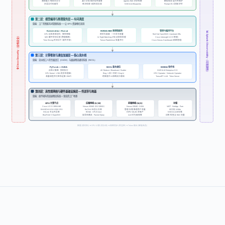
涌现能力·零样本学习
减少幻觉·知识实时更新
Agentic RAG 多步检索
模型验证·运行时保护
多语言代码编写
单次检索→线性流水线
Prompt 注入防御·护栏
NVIDIA AI Blueprints
第二层：模型编排与推理服务层 — 车间调度
隐喻：工厂的智能车间管理系统——让 GPU 资源物尽其用
NVIDIA NIM 推理微服务
管理与编排平台
Kubernetes + Run:ai
📊 Splunk Observability（可观测性）
GPU 动态资源池化 · 弹性伸缩
预优化容器 · 一行命令部署
Red Hat OpenShift / Upstream K8s
🔒 Cisco Security（全栈安全）
MIG 硬件空间分割 (物理隔离)
In-flight Batching (IFB) 动态批处理
Cisco Intersight (UCS 管理)
Time Slicing 时间分片 (软件共享)
Tensor Parallelism 张量并行
Cisco Nexus Dashboard (网络管理)
第三层：计算框架与通信加速层 — 核心流水线
隐喻：流水线工人的专属语言（CUDA）与极速物流通讯系统（NCCL）
NCCL 集合通信
NVIDIA 软件栈
PyTorch + CUDA
动态计算图 · 即刻执行
All-Reduce / Broadcast / Scatter
NVIDIA AI Enterprise 6.0+
GPU Kernel → SM (流多处理器)
Ring → 双二叉树 O(log k)
GPU Operator · Network Operator
海量线程并行矩阵运算 (SIMT)
跨数据中心网络拓扑感知
TensorRT-LLM · Triton Server
第四层：高性能网络与硬件基础设施层 — 传送带与地基
隐喻：绝不堵车的高速物流系统 + 坚实的工厂地基
GPU 计算节点
后端网络 (E/W)
前端网络 (N/S)
存储
Cisco UCS C885A M8
Nexus 9364E-SG2 (800G)
Nexus 9364D-GX2A
VAST · NetApp · Pure
RoCEv2 无损以太网
管理·存储·推理用户流量
全闪存 NVMe
8×NVIDIA HGX H200 GPU
NVLink 节点内互联
EVPN VXLAN 多租户
NVIDIA 认证存储
RDMA · GPUDirect
自适应路由 · Packet Spray
QoS 优先级保障
训练·检查点·RAG 向量
BlueField-3 SuperNIC
数据 (原材料) ➜ GPU 计算 (流水线) ➜ 网络同步 (传送带) ➜ Token 输出 (智能商品)