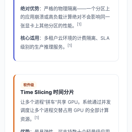
绝对优势
：严格的物理隔离——一个分区上
的应用崩溃或高负载计算绝对不会影响同一
[1]
张显卡上其他分区的性能。
核心适用
：多租户云环境的计费隔离、SLA
[1]
级别的生产推理服务。
软件级
Time Slicing 时间分片
让多个进程"拼车"共享 GPU。系统通过并发
调度让多个进程交替占用 GPU 的全部计算
[1]
资源。
优势
：最具弹性，可支持数十个轻量级应用