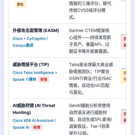
情报的三维评分，替代
更名
传统CVSS纯评分模
式。
外部攻击面管理 (EASM)
Gartner CTEM框架核
是
心组件——持续发现影
Cisco + CyCognito /
优先
子资产、暴露API、过
Censys集成
高
期证书等外部暴露面。
威胁情报平台 (TIP)
Talos是全球最大商业威
是
胁情报团队；TIP聚合
Cisco Talos Intelligence +
优先
OSINT/商业/行业ISAC
Splunk TI模块
中
新增
情报，自动化IoC匹配
与富化。
AI威胁狩猎 (AI Threat
GenAI辅助分析师使用
是
Hunting)
自然语言进行威胁狩
优先
猎，自动生成SPL查询/
Cisco XDR AI Assistant /
高
调查假设，Tier-1效率
Splunk AI
新增
提升10倍。