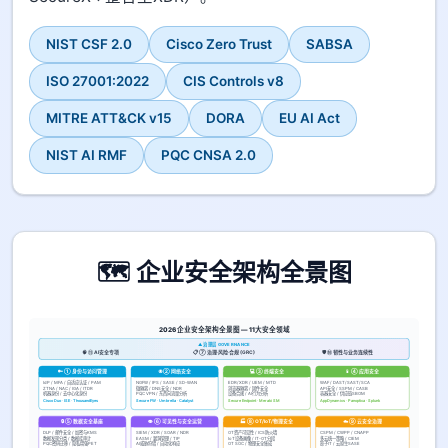
NIST CSF 2.0
Cisco Zero Trust
SABSA
ISO 27001:2022
CIS Controls v8
MITRE ATT&CK v15
DORA
EU AI Act
NIST AI RMF
PQC CNSA 2.0
🗺️ 企业安全架构全景图
2026 企业安全架构全景图 — 11大安全领域
▲ 治理层 GOVERNANCE
📋 ⑦ 治理·风险·合规 (GRC)
🧠 ⑪ AI安全专项
🛡️ ⑩ 韧性与业务连续性
🔑 ① 身份与访问管理
🌐 ② 网络安全
💻 ③ 终端安全
📱 ④ 应用安全
IdP / MFA / 自适应认证 / PAM
NGFW / IPS / SASE / SD-WAN
EDR/XDR / UEM / MTD
WAF / DAST/SAST/SCA
微隔离 / DNS安全 / NDR
浏览器隔离 / 固件安全
API安全 / SSPM / CASB
ZTNA / NAC / IGA / ITDR
机器身份 / 去中心化身份
PQC VPN / 东西向流量分析
设备合规 / AI行为分析
容器安全 / 供应链SBOM
Cisco Duo · ISE · ThousandEyes
Secure FW · Umbrella · Catalyst
Secure Endpoint · Meraki SM
AppDynamics · Panoptica · Splunk
🔒 ⑤ 数据安全基座
👁️ ⑥ 可见性与安全运营
🏭 ⑧ OT/IoT/物理安全
☁️ ⑨ 云安全治理
DLP / 邮件安全 / 加密与KMS
OT资产可见性 / ICS防火墙
SIEM / XDR / SOAR / NDR
CSPM / CWPP / CNAPP
数据发现分类 / 数据库审计
EASM / 漏洞管理 / TIP
IoT设备画像 / IT-OT分段
多云统一策略 / CIEM
PQC密码迁移 / 隐私增强PET
AI威胁狩猎 / 自动化响应
OT SOC / 物理安全集成
影子IT / 云原生SASE