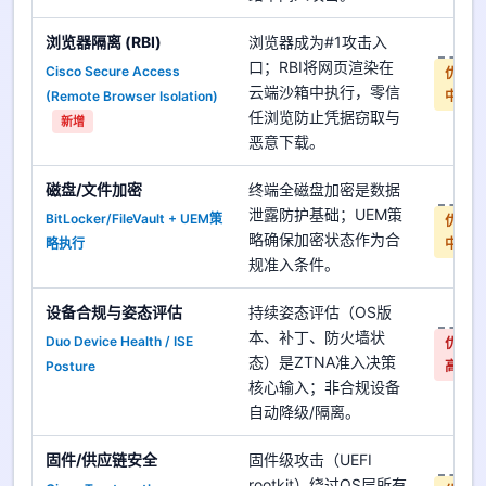
浏览器隔离 (RBI)
浏览器成为#1攻击入
是
口；RBI将网页渲染在
Cisco Secure Access
优先
云端沙箱中执行，零信
(Remote Browser Isolation)
中
任浏览防止凭据窃取与
新增
恶意下载。
磁盘/文件加密
终端全磁盘加密是数据
是
泄露防护基础；UEM策
BitLocker/FileVault + UEM策
优先
略确保加密状态作为合
略执行
中
规准入条件。
设备合规与姿态评估
持续姿态评估（OS版
是
本、补丁、防火墙状
Duo Device Health / ISE
优先
态）是ZTNA准入决策
Posture
高
核心输入；非合规设备
自动降级/隔离。
固件/供应链安全
固件级攻击（UEFI
是
rootkit）绕过OS层所有