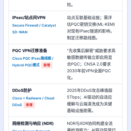
险。
IPsec/站点间VPN
站点互联基础设施；需评
估PQC密钥交换(ML-KEM)
Secure Firewall / Catalyst
优
对现有IPsec隧道的影响，
SD-WAN
中
制定迁移路线图。
PQC VPN迁移准备
"先收集后解密"威胁要求高
敏感数据传输立即启用混
Cisco PQC IPsec路线图 /
优
合PQC；CNSA 2.0要求
Hybrid PQC模式
中
新增
2030年前VPN全面PQC
化。
DDoS防护
2025年DDoS攻击峰值超
5Tbps；AI驱动的自适应
Cisco + Radware / Cloud
优
缓解与云端清洗成为关键
DDoS
中
新增
基础设施刚需。
网络检测与响应 (NDR)
NDR与XDR协同构建全流
量检测能力；AI驱动异常行