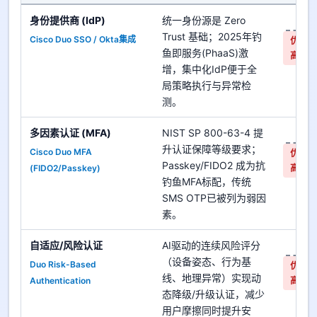
身份提供商 (IdP)
统一身份源是 Zero
是
Trust 基础；2025年钓
Cisco Duo SSO / Okta集成
优先
鱼即服务(PhaaS)激
高
增，集中化IdP便于全
局策略执行与异常检
测。
多因素认证 (MFA)
NIST SP 800-63-4 提
是
升认证保障等级要求；
Cisco Duo MFA
优先
Passkey/FIDO2 成为抗
(FIDO2/Passkey)
高
钓鱼MFA标配，传统
SMS OTP已被列为弱因
素。
自适应/风险认证
AI驱动的连续风险评分
是
（设备姿态、行为基
Duo Risk-Based
优先
线、地理异常）实现动
Authentication
高
态降级/升级认证，减少
用户摩擦同时提升安