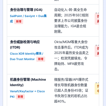
身份治理与管理 (IGA)
自动化入-转-离全生命
是
周期；2025年SEC规则
SailPoint / Saviynt + Duo集
优先
要求上市公司披露身份
成
高
新增
治理能力，IGA是合规
刚需。
身份威胁检测与响应
Okta/MGM等重大身份
是
(ITDR)
攻击事件后，ITDR成为
优先
2025年最热安全品类之
Cisco XDR Identity模块 /
高
一；检测凭据填充、令
Duo Trust Monitor
新增
牌劫持、MFA疲劳攻
击。
机器身份管理 (Machine
微服务/容器/API爆炸式
是
Identity)
增长导致机器身份数量
优先
已超人员身份45倍；证
Venafi/Keyfactor + Cisco
中
书失效引发的宕机占比
PKI
新增
超40%。