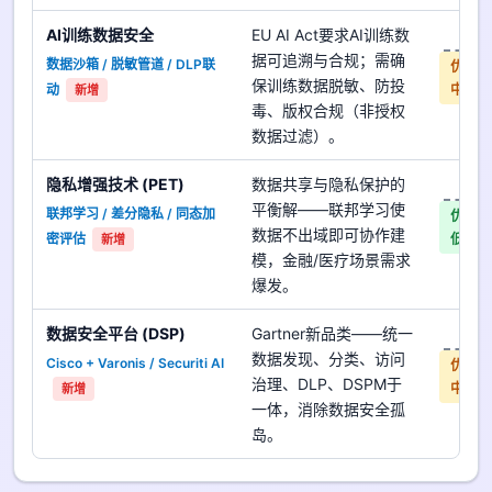
AI训练数据安全
EU AI Act要求AI训练数
是
据可追溯与合规；需确
数据沙箱 / 脱敏管道 / DLP联
优先
保训练数据脱敏、防投
动
中
新增
毒、版权合规（非授权
数据过滤）。
隐私增强技术 (PET)
数据共享与隐私保护的
是
平衡解——联邦学习使
联邦学习 / 差分隐私 / 同态加
优先
数据不出域即可协作建
密评估
低
新增
模，金融/医疗场景需求
爆发。
数据安全平台 (DSP)
Gartner新品类——统一
是
数据发现、分类、访问
Cisco + Varonis / Securiti AI
优先
治理、DLP、DSPM于
中
新增
一体，消除数据安全孤
岛。