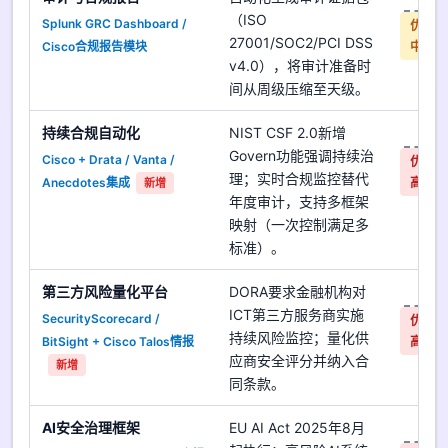
（ISO
Splunk GRC Dashboard /
优先
27001/SOC2/PCI DSS
Cisco合规报告模块
中
v4.0），将审计准备时
间从周级压缩至天级。
持续合规自动化
NIST CSF 2.0新增
是
Govern功能强调持续治
Cisco + Drata / Vanta /
优先
理；实时合规监控替代
Anecdotes集成
高
新增
年度审计，支持多框架
映射（一次控制满足多
标准）。
第三方风险量化平台
DORA要求金融机构对
是
ICT第三方服务商实施
SecurityScorecard /
优先
持续风险监控；量化供
BitSight + Cisco Talos情报
高
应商安全评分并纳入合
新增
同条款。
AI安全治理框架
EU AI Act 2025年8月
是