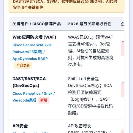
DAST/SAST/SCA、SSPM、软件供应链安全(SBOM)、AI代码
安全 5个关键组件
关键组件 / CISCO推荐产品
2026 趋势关联与必要性
企业对
Web应用防火墙 (WAF)
WAAS已EOL；现代WAF
是
需支持API防护、Bot管
Cisco Secure WAF (via
优先
理、AI驱动的自适应规
Radware/F5集成) /
高
则，对抗AI生成的高级绕
AppDynamics RASP
过攻击。
产品更新
DAST/SAST/SCA
Shift-Left安全是
是
(DevSecOps)
DevSecOps核心；SCA
优先
检测开源依赖漏洞
Cisco Panoptica / Snyk /
高
（Log4j教训），SAST
Veracode集成
新增
在CI/CD管道中拦截代码
缺陷。
API安全
API攻击增长
是
996%（2023-2025）；