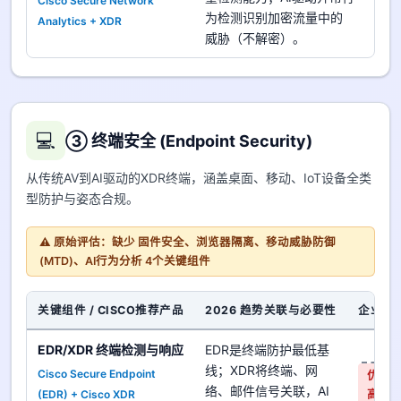
Cisco Secure Network
优
为检测识别加密流量中的
Analytics + XDR
高
威胁（不解密）。
💻
③ 终端安全 (Endpoint Security)
从传统AV到AI驱动的XDR终端，涵盖桌面、移动、IoT设备全类
型防护与姿态合规。
⚠️ 原始评估：缺少 固件安全、浏览器隔离、移动威胁防御
(MTD)、AI行为分析 4个关键组件
关键组件 / CISCO推荐产品
2026 趋势关联与必要性
企业对
EDR/XDR 终端检测与响应
EDR是终端防护最低基
是
线；XDR将终端、网
Cisco Secure Endpoint
优先
络、邮件信号关联，AI
(EDR) + Cisco XDR
高