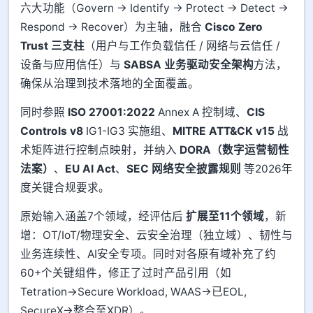
六大功能（Govern → Identify → Protect → Detect →
Respond → Recover）为主轴，融合
Cisco Zero
Trust 三支柱
（用户与工作负载信任 / 网络与云信任 /
设备与应用信任）与
SABSA 业务驱动安全架构
方法，
确保从治理到技术落地的全面覆盖。
同时参照
ISO 27001:2022
Annex A 控制域、
CIS
Controls v8
IG1-IG3 实施组、
MITRE ATT&CK v15
战
术矩阵进行控制点映射，并纳入
DORA（数字运营韧性
法案）
、
EU AI Act
、
SEC 网络安全披露规则
等2026年
度关键合规要求。
原始输入涵盖7个领域，经评估后
扩展至11个领域
，新
增：OT/IoT/物理安全、云安全治理（独立域）、韧性与
业务连续性、AI安全专项。同时对各原有域补充了约
60+个关键组件，修正了过时产品引用（如
Tetration→Secure Workload, WAAS→已EOL,
SecureX→整合至XDR）。