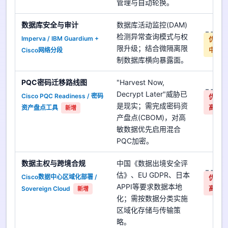
管理与自动轮换。
数据库安全与审计
数据库活动监控(DAM)
是
检测异常查询模式与权
Imperva / IBM Guardium +
优先
限升级；结合微隔离限
Cisco网络分段
中
制数据库横向暴露面。
PQC密码迁移路线图
"Harvest Now,
是
Decrypt Later"威胁已
Cisco PQC Readiness / 密码
优先
是现实；需完成密码资
资产盘点工具
高
新增
产盘点(CBOM)，对高
敏数据优先启用混合
PQC加密。
数据主权与跨境合规
中国《数据出境安全评
是
估》、EU GDPR、日本
Cisco数据中心区域化部署 /
优先
APPI等要求数据本地
Sovereign Cloud
高
新增
化；需按数据分类实施
区域化存储与传输策
略。