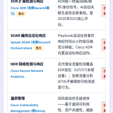
XDR 扩展检测与响应
XDR统一终端/网络/邮
是
件/身份信号，AI自动关
Cisco XDR (含原SecureX能
优先
联生成攻击故事线，是
力)
高
整合
2025年SOC核心平
台。
SOAR 编排自动化响应
Playbook自动化将事件
是
响应时间从小时级压缩
Splunk SOAR (含原SecureX
优先
至分钟级；Cisco XDR
Orchestration)
高
整合
内置自动化响应动作。
NDR 网络检测与响应
无代理全流量检测覆盖
是
EDR盲区（IoT/OT/未管
Cisco Secure Network
优先
设备）；加密流量分析
Analytics
高
(ETA)不解密即可检测恶
意行为。
漏洞管理
风险驱动优先级排序
是
——基于漏洞可利用
Cisco Vulnerability
优先
性、资产关键性、威胁
Management (原Kenna)
高