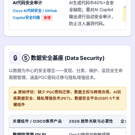
AI代码安全审计
AI生成代码中40%+含安
是
全缺陷；需对AI Copilot
Cisco AI代码安全 / GitHub
优先
输出进行自动安全审计，
Copilot安全扫描
中
新增
防止注入漏洞代码。
🔒
⑤ 数据安全基座 (Data Security)
以数据为中心的安全理念——发现、分类、保护、监控全生命
周期管理，涵盖PQC密码迁移与隐私增强技术。
⚠️ 原始评估：缺少 PQC密码迁移、数据主权与跨境合规、AI训
练数据安全、隐私增强技术(PET)、数据安全平台(DSP) 5个关
键组件
关键组件 / CISCO推荐产品
2026 趋势关联与必要性
企业对
数据防泄漏 (DLP)
GenAI使用加剧敏感数
是