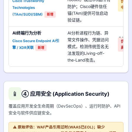
Cisco Trustworthy
优先
防护；Cisco硬件信任
Technologies
中
锚(TAm)提供可信启动
(TAm/SUDI/SBM)
新增
验证链。
AI终端行为分析
AI分析进程行为链、异
是
常文件操作、凭据访问
Cisco Secure Endpoint AI引
优先
模式，检测传统签名无
擎 / XDR关联
高
新增
法发现的Living-off-
the-Land攻击。
📱
④ 应用安全 (Application Security)
覆盖应用开发全生命周期（DevSecOps）、运行时防护、API
安全与软件供应链安全。
⚠️ 原始评估：WAF产品引用过时(WAAS已EOL)；缺少