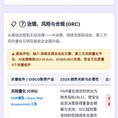
📋
⑦ 治理、风险与合规 (GRC)
从被动合规到主动治理——AI治理、持续合规自动化、第三方
风险量化与供应链安全全面升级。
⚠️ 原始评估：缺少 持续合规自动化引擎、第三方风险量化平
台、AI治理框架(EU AI Act)、DORA/SEC合规、安全文化度量
5个关键组件
关键组件 / CISCO推荐产品
2026 趋势关联与必要性
企业对
风险量化 (CRQ)
FAIR量化将风险转化为
是
财务指标(ALE)，使安全
FAIR模型 / Cisco Risk
优先
投资决策获得董事会理
Assessment工具
高
解与支持；SEC规则要
求材料性网络安全事件