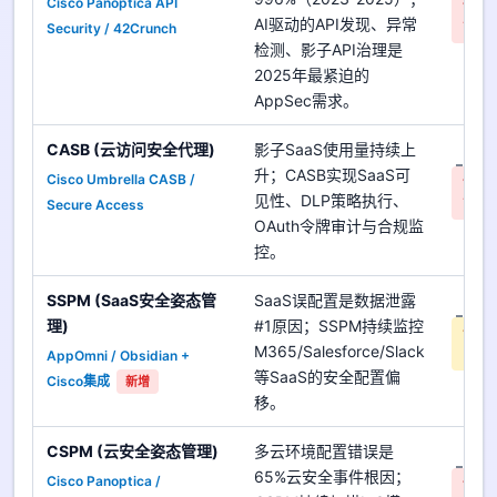
Cisco Panoptica API
优先
AI驱动的API发现、异常
Security / 42Crunch
高
检测、影子API治理是
2025年最紧迫的
AppSec需求。
CASB (云访问安全代理)
影子SaaS使用量持续上
是
升；CASB实现SaaS可
Cisco Umbrella CASB /
优先
见性、DLP策略执行、
Secure Access
高
OAuth令牌审计与合规监
控。
SSPM (SaaS安全姿态管
SaaS误配置是数据泄露
是
理)
#1原因；SSPM持续监控
优先
M365/Salesforce/Slack
AppOmni / Obsidian +
中
等SaaS的安全配置偏
Cisco集成
新增
移。
CSPM (云安全姿态管理)
多云环境配置错误是
是
65%云安全事件根因；
Cisco Panoptica /
优先