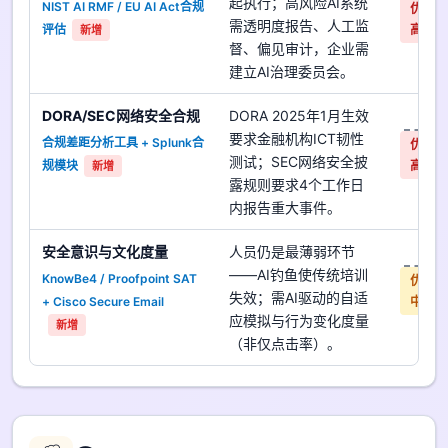
起执行；高风险AI系统
NIST AI RMF / EU AI Act合规
优先
需透明度报告、人工监
评估
高
新增
督、偏见审计，企业需
建立AI治理委员会。
DORA/SEC网络安全合规
DORA 2025年1月生效
是
要求金融机构ICT韧性
合规差距分析工具 + Splunk合
优先
测试；SEC网络安全披
规模块
高
新增
露规则要求4个工作日
内报告重大事件。
安全意识与文化度量
人员仍是最薄弱环节
是
——AI钓鱼使传统培训
KnowBe4 / Proofpoint SAT
优先
失效；需AI驱动的自适
+ Cisco Secure Email
中
应模拟与行为变化度量
新增
（非仅点击率）。