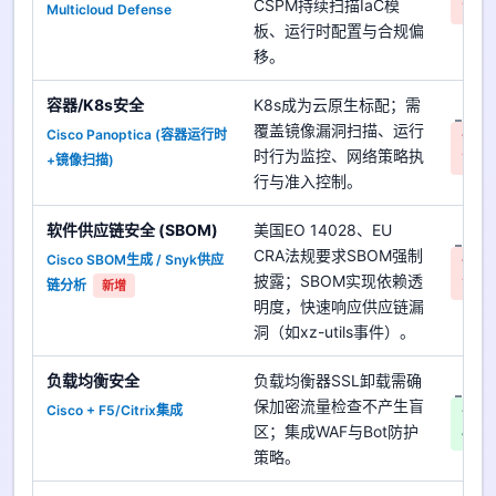
CSPM持续扫描IaC模
Multicloud Defense
高
板、运行时配置与合规偏
移。
容器/K8s安全
K8s成为云原生标配；需
是
覆盖镜像漏洞扫描、运行
Cisco Panoptica (容器运行时
优先
时行为监控、网络策略执
+镜像扫描)
高
行与准入控制。
软件供应链安全 (SBOM)
美国EO 14028、EU
是
CRA法规要求SBOM强制
Cisco SBOM生成 / Snyk供应
优先
披露；SBOM实现依赖透
链分析
高
新增
明度，快速响应供应链漏
洞（如xz-utils事件）。
负载均衡安全
负载均衡器SSL卸载需确
是
保加密流量检查不产生盲
Cisco + F5/Citrix集成
优先
区；集成WAF与Bot防护
低
策略。