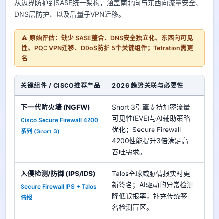
从边界防护到SASE统一架构，涵盖南北向与东西向流量安全、
DNS层防护、以及后量子VPN迁移。
⚠️ 原始评估：缺少 SASE整合、DNS安全独立化、东西向可见
性、PQC VPN迁移、DDoS防护 5个关键组件；Tetration需更
名
关键组件 / CISCO推荐产品
2026 趋势关联与必要性
企业
下一代防火墙 (NGFW)
Snort 3引擎支持加密流量
可见性(EVE)与AI辅助策略
Cisco Secure Firewall 4200
优
优化；Secure Firewall
系列 (Snort 3)
高
4200性能提升3倍满足高
吞吐需求。
入侵检测/防御 (IPS/IDS)
Talos全球威胁情报实时更
新签名；AI驱动的异常检测
Secure Firewall IPS + Talos
优
降低误报率，补充传统签
情报
中
名检测盲区。