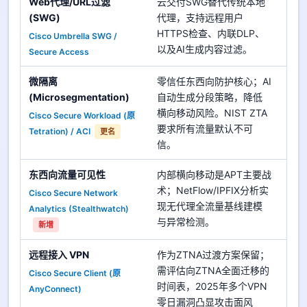
Web代理/URL过滤
云交付SWG替代传统本地
(SWG)
代理，支持远程用户
优
HTTPS检查、内联DLP、
Cisco Umbrella SWG /
中
以及AI生成内容过滤。
Secure Access
微隔离
零信任东西向防护核心；AI
(Microsegmentation)
自动生成分段策略，降低
优
横向移动风险。NIST ZTA
Cisco Secure Workload (原
高
要求所有流量默认不可
Tetration) / ACI
更名
信。
东西向流量可见性
内部横向移动是APT主要战
术；NetFlow/IPFIX分析实
Cisco Secure Network
优
现无代理全流量基线建模
Analytics (Stealthwatch)
高
与异常检测。
新增
远程接入 VPN
作为ZTNA过渡方案保留；
需评估向ZTNA全面迁移的
Cisco Secure Client (原
优
时间表，2025年多个VPN
AnyConnect)
中
零日漏洞凸显攻击面风