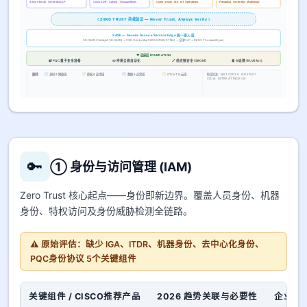
Secure Email · Umbrella DLP
Cisco XDR · Splunk · ThousandEyes
Cyber Vision · ISE · IoT Operations
Panoptica · Umbrella · Multicloud
⟨ ZERO TRUST 持续验证 — Never Trust, Always Verify ⟩
SASE — Secure Access Service Edge 统一接入层
SD-WAN (Catalyst SD-WAN) + SSE (Umbrella/SWG/CASB/ZTNA) + 全球PoP + DEM (ThousandEyes)
▼ 底座层 FOUNDATION
🔐 PQC 量子安全准备
📜 持续合规自动化
🔗 供应链安全 (SBOM)
🤖 AI治理 (EU AI Act)
身份 & 网络域
终端 & 应用域
数据 & 运营域
OT/IoT & 云域
图例：
框架标准：NIST CSF 2.0 · ISO 27001
CIS v8 · MITRE ATT&CK v15
🔑
① 身份与访问管理 (IAM)
Zero Trust 核心起点——身份即新边界。覆盖人员身份、机器
身份、特权访问及身份威胁检测全链路。
⚠️ 原始评估：缺少 IGA、ITDR、机器身份、去中心化身份、
PQC身份协议 5个关键组件
关键组件 / CISCO推荐产品
2026 趋势关联与必要性
企业对