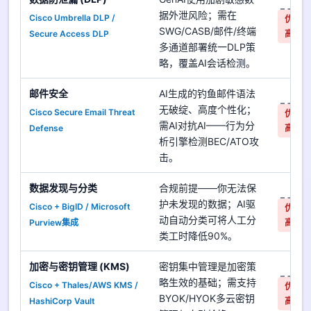
据外泄风险；需在
Cisco Umbrella DLP /
优先
SWG/CASB/邮件/终端
Secure Access DLP
高
多通道部署统一DLP策
略，覆盖AI会话检测。
邮件安全
AI生成的钓鱼邮件语法
是
无破绽、高度个性化；
Cisco Secure Email Threat
优先
需AI对抗AI——行为分
Defense
高
析引擎检测BEC/ATO攻
击。
数据发现与分类
合规前提——你无法保
是
护未发现的数据；AI驱
Cisco + BigID / Microsoft
优先
动自动分类可将人工分
Purview集成
高
类工时降低90%。
加密与密钥管理 (KMS)
密钥集中管理是加密策
是
略生效的基础；需支持
Cisco + Thales/AWS KMS /
优先
BYOK/HYOK多云密钥
HashiCorp Vault
高