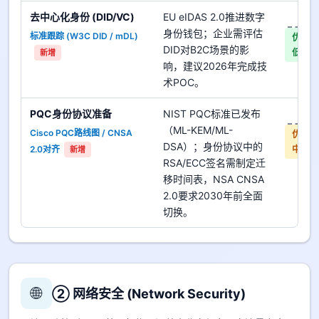
去中心化身份 (DID/VC)
EU eIDAS 2.0推进数字
是
身份钱包；企业需评估
标准跟踪 (W3C DID / mDL)
优先
DID对B2C场景的影
低
新增
响，建议2026年完成技
术POC。
PQC身份协议准备
NIST PQC标准已发布
是
（ML-KEM/ML-
Cisco PQC路线图 / CNSA
优先
DSA）；身份协议中的
2.0对齐
中
新增
RSA/ECC签名需制定迁
移时间表，NSA CNSA
2.0要求2030年前全面
切换。
🌐
② 网络安全 (Network Security)