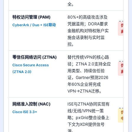
全。
特权访问管理 (PAM)
80%+的高级攻击涉及
是
凭据滥用；DORA要求
CyberArk / Duo + ISE联动
优先
金融机构对特权账户实
高
施会话录制与实时监
控。
零信任网络访问 (ZTNA)
替代传统VPN的核心路
是
径；ZTNA 2.0支持全应
Cisco Secure Access
优先
用类型、持续信任验
(ZTNA 2.0)
高
证，Gartner预测2026
年60%企业将完成
VPN→ZTNA迁移。
网络准入控制 (NAC)
ISE与ZTNA协同实现有
是
线/无线/VPN统一策
Cisco ISE 3.3+
优先
略；pxGrid整合设备上
中
下文为XDR提供信号
源。