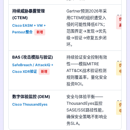
持续威胁暴露管理
Gartner预测2026年采
是
(CTEM)
用CTEM的组织遭受入
优先
侵的可能性降低67%；
Cisco EASM + VM +
高
范围界定→发现→优先
Pentest整合
新增
级→验证→修复五步闭
环。
BAS (攻击模拟与验证)
持续验证安全控制有效
是
性——模拟MITRE
SafeBreach / AttackIQ +
优先
ATT&CK战术验证检测
Cisco XDR验证
中
新增
规则覆盖率，量化安全
投资ROI。
数字体验监控 (DEM)
安全与体验平衡——
是
ThousandEyes监控
Cisco ThousandEyes
优先
SASE/SSE路径性能，
中
确保安全策略不影响业
务SLA。