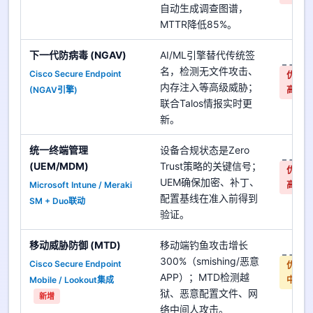
自动生成调查图谱，
MTTR降低85%。
下一代防病毒 (NGAV)
AI/ML引擎替代传统签
是
名，检测无文件攻击、
Cisco Secure Endpoint
优先
内存注入等高级威胁；
(NGAV引擎)
高
联合Talos情报实时更
新。
统一终端管理
设备合规状态是Zero
是
(UEM/MDM)
Trust策略的关键信号；
优先
UEM确保加密、补丁、
Microsoft Intune / Meraki
高
配置基线在准入前得到
SM + Duo联动
验证。
移动威胁防御 (MTD)
移动端钓鱼攻击增长
是
300%（smishing/恶意
Cisco Secure Endpoint
优先
APP）；MTD检测越
Mobile / Lookout集成
中
狱、恶意配置文件、网
新增
络中间人攻击。