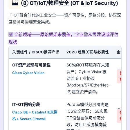
🏭
⑧ OT/IoT/物理安全 (OT & IoT Security)
IT-OT融合时代的工业安全——资产可见性、网络分段、协议深
度检测与物理安全集成。
🆕 全新领域——原始框架未覆盖，企业需从零建设或评估
现状
关键组件 / CISCO推荐产品
2026 趋势关联与必要性
企业对
OT资产发现与可见性
60%的OT环境存在未知
是
资产；Cyber Vision被
Cisco Cyber Vision
优先
动监听工业协议
高
(Modbus/S7/EtherNet-
IP)建立资产清单。
IT-OT网络分段
Purdue模型分层隔离是
是
ICS安全基石；ISE实现
Cisco ISE + Catalyst IE交换
优先
OT设备画像与动态分
机 + Secure Firewall
高
段，防止IT威胁横向蔓