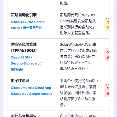
披露。
策略自动化引擎
策略即代码(Policy-as-
是
Code)实现安全策略从
Cisco ISE/DNA Center
优先
定义到执行的自动化，
Policy / 统一策略平台
中
消除人工配置偏移。
供应链风险管理
SolarWinds/MOVEit事
是
(TPRM/SBOM)
件后供应链攻击成#1威
优先
胁向量；需SBOM+供
Cisco SBOM +
高
应商持续评分+合同
SecurityScorecard /
SLA约束三管齐下。
BitSight
影子IT治理
平均企业使用的SaaS中
是
65%未经IT批准；需持
Cisco Umbrella Cloud App
优先
续发现、风险评级、策
Discovery / Secure Access
高
略管控影子SaaS/AI服
务。
审计与合规报告
自动化生成审计证据包
是