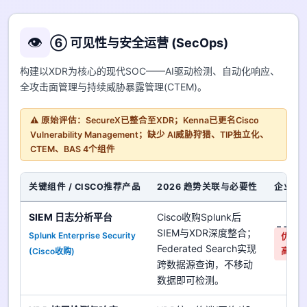
👁️
⑥ 可见性与安全运营 (SecOps)
构建以XDR为核心的现代SOC——AI驱动检测、自动化响应、
全攻击面管理与持续威胁暴露管理(CTEM)。
⚠️ 原始评估：SecureX已整合至XDR；Kenna已更名Cisco
Vulnerability Management；缺少 AI威胁狩猎、TIP独立化、
CTEM、BAS 4个组件
关键组件 / CISCO推荐产品
2026 趋势关联与必要性
企业对
SIEM 日志分析平台
Cisco收购Splunk后
是
SIEM与XDR深度整合；
Splunk Enterprise Security
优先
Federated Search实现
(Cisco收购)
高
跨数据源查询，不移动
数据即可检测。