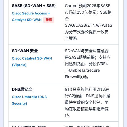
SASE (SD-WAN + SSE)
Gartner预测2026年SASE
市场达250亿美元；SSE整
Cisco Secure Access +
优
合
Catalyst SD-WAN
高
新增
SWG/CASB/ZTNA/FWaaS
为分布式办公提供一致安
全策略。
SD-WAN 安全
SD-WAN与安全深度融合
是SASE落地前提；支持应
Cisco Catalyst SD-WAN
优
用感知路由、分段(VRF)、
(Viptela)
高
与Umbrella/Secure
Firewall联动。
DNS层安全
91%恶意软件利用DNS进
行C2通信；DNS层防护是
Cisco Umbrella (DNS
优
最快生效的安全控制，平
Security)
高
均在攻击链最早期阻断威
胁。