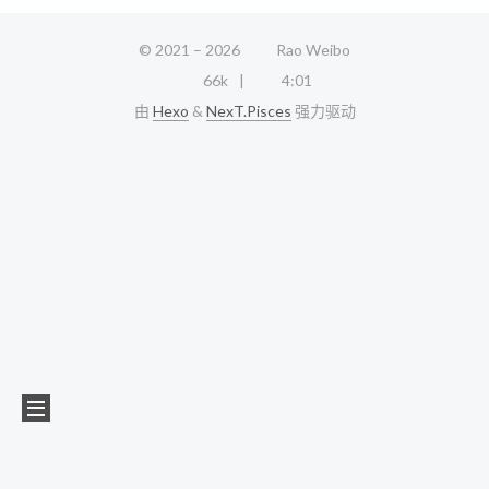
© 2021 –
2026
Rao Weibo
66k
4:01
由
Hexo
&
NexT.Pisces
强力驱动